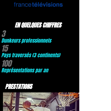
EN QUELQUES CHIFFRES
3
Dunkeurs professionnels
15
Pays traversés (3 continents)
100
Représentations par an
PRESTATIONS